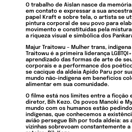
O trabalho de Aislan nasce da memória
em contato e expressar a sua ancestra
papel Kraft e sobre tela, o artista se u
pintura corporal de seu povo para elab
movimento e constituídas pela mistura 
a riqueza visual e simbólica dos Pankara
Majur Traitowu – Mulher trans, indígen
Traitowu é a primeira liderança LGBTQI
aprendizado das formas de arte de se
corporais e a performance dos poético
se cacique da aldeia Apido Paru por s
mundo não-indígena em benefícios cole
alimentar em sua comunidade.
O filme está nos limites entre a ficç
diretor, Bih Kezo. Os povos Manoki e 
mundo com os humanos estão pedindo 
indígenas, que conhecemos a existência
avião persegue Bih por toda aldeia: a
vizinhas sobrevoam constantemente a 