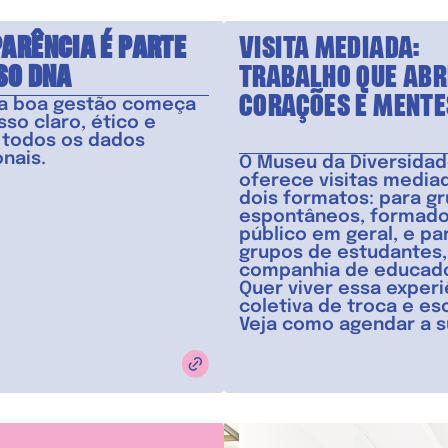
ARÊNCIA É PARTE
VISITA MEDIADA:
SO DNA
TRABALHO QUE ABR
 a boa gestão começa
CORAÇÕES E MENTE
so claro, ético e
 todos os dados
onais.
O Museu da Diversidad
oferece visitas media
dois formatos: para g
espontâneos, formado
público em geral, e pa
grupos de estudantes
companhia de educad
Quer viver essa experi
coletiva de troca e es
Veja como agendar a su