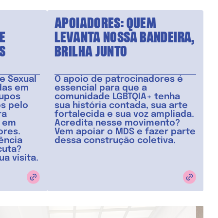
APOIADORES: QUEM
E
LEVANTA NOSSA BANDEIRA,
S
BRILHA JUNTO
e Sexual
O apoio de patrocinadores é
das em
essencial para que a
rupos
comunidade LGBTQIA+ tenha
s pelo
sua história contada, sua arte
ra
fortalecida e sua voz ampliada.
, em
Acredita nesse movimento?
ores.
Vem apoiar o MDS e fazer parte
ência
dessa construção coletiva.
cuta?
a visita.