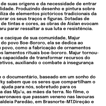
 de suas origens e da necessidade de entrar
lidade. Produzindo desenho e pintura sobre
tiliza de elementos pictóricos tradicionais da
orar os seus traços e figuras. Dotadas de
de tintas e cores, as obras de Aislan evocam
ru parar ressaltar a sua luta e resistência.
a e cacique de sua comunidade, Majur
+ do povo Boe-Bororo, ela se dedica ao
u povo, como a fabricação de ornamentos
s lamentos rituais boe-bororo. Majur tornou-
ua capacidade de transformar recursos do
tivos, auxiliando o combate à insegurança
ão e o documentário, baseado em um sonho do
Myky sabem que os seres que compartilham o
ajuda para nós, sobretudo para os
 das Mju’u, as mães da terra. No filme, o
s aeronaves que passam veneno nas lavouras
aldeia Paredão, em Brasnorte-MT.
Direção e