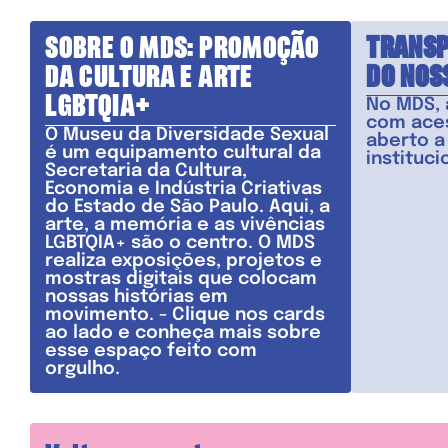
SOBRE O MDS: PROMOÇÃO
TRANSP
DA CULTURA E ARTE
DO NOS
LGBTQIA+
No MDS,
com aces
O Museu da Diversidade Sexual
aberto a
é um equipamento cultural da
instituci
Secretaria da Cultura,
Economia e Indústria Criativas
do Estado de São Paulo. Aqui, a
arte, a memória e as vivências
LGBTQIA+ são o centro. O MDS
realiza exposições, projetos e
mostras digitais que colocam
nossas histórias em
movimento. - Clique nos cards
ao lado e conheça mais sobre
esse espaço feito com
orgulho.