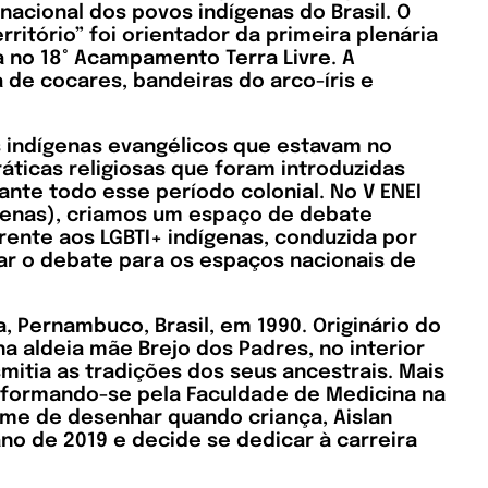
nacional dos povos indígenas do Brasil. O
ritório” foi orientador da primeira plenária
da no 18° Acampamento Terra Livre. A
 de cocares, bandeiras do arco-íris e
ns indígenas evangélicos que estavam no
áticas religiosas que foram introduzidas
nte todo esse período colonial. No V ENEI
ígenas), criamos um espaço de debate
rente aos LGBTI+ indígenas, conduzida por
evar o debate para os espaços nacionais de
, Pernambuco, Brasil, em 1990. Originário do
na aldeia mãe Brejo dos Padres, no interior
itia as tradições dos seus ancestrais. Mais
r, formando-se pela Faculdade de Medicina na
ume de desenhar quando criança, Aislan
no de 2019 e decide se dedicar à carreira