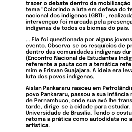
trazer o debate dentro da mobilização 
tema “Colorindo a luta em defesa do ter
nacional dos indígenas LGBTI+, realiza
intervenção foi marcada pela presença
indígenas de todos os biomas do país.
... Ela foi questionada por alguns jove
evento. Observa-se os resquícios de pr
dentro das comunidades indígenas dura
(Encontro Nacional de Estudantes Ind
referente a pauta com a temática refe
mim e Erisvan Guajajara. A ideia era l
luta dos povos indígenas.
Aislan Pankararu nasceu em Petrolândia
povo Pankararu, passou a sua infância 
de Pernambuco, onde sua avó lhe transm
tarde, dirige-se à cidade para estuda
Universidade de Brasília. Tendo o cost
retoma a prática como autodidata no a
artística.