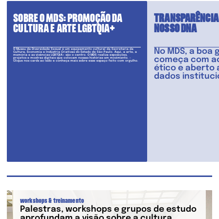
SOBRE O MDS: PROMOÇÃO DA
TRANSPARÊNCIA 
CULTURA E ARTE LGBTQIA+
NOSSO DNA
No MDS, a boa 
O Museu da Diversidade Sexual é um equipamento cultural da Secretaria da
Cultura, Economia e Indústria Criativas do Estado de São Paulo. Aqui, a arte, a
memória e as vivências LGBTQIA+ são o centro. O MDS realiza exposições,
começa com ac
projetos e mostras digitais que colocam nossas histórias em movimento. -
Clique nos cards ao lado e conheça mais sobre esse espaço feito com orgulho.
ético e aberto 
dados instituci
workshops & treinamento
Palestras, workshops e grupos de estudo
aprofundam a visão sobre a cultura