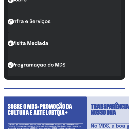
Sobre
Infra e Serviços
Visita Mediada
Programação do MDS
SOBRE O MDS: PROMOÇÃO DA
TRANSPARÊNCIA 
CULTURA E ARTE LGBTQIA+
NOSSO DNA
No MDS, a boa 
O Museu da Diversidade Sexual é um equipamento cultural da Secretaria da
Cultura, Economia e Indústria Criativas do Estado de São Paulo. Aqui, a arte, a
memória e as vivências LGBTQIA+ são o centro. O MDS realiza exposições,